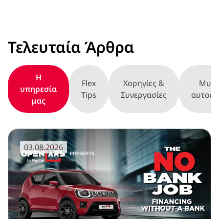
Τελευταία Άρθρα
Η
Flex
Χορηγίες &
Μυστ
υπηρεσία
Tips
Συνεργασίες
αυτοκί
μας
03.08.2026