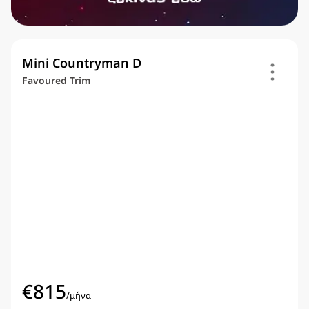
Mini Countryman D
Favoured Trim
€
815
/
μήνα