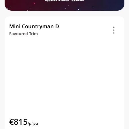
Mini Countryman D
Favoured Trim
€
815
/
μήνα