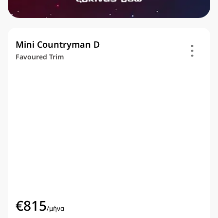
Mini Countryman D
Favoured Trim
€
815
/
μήνα