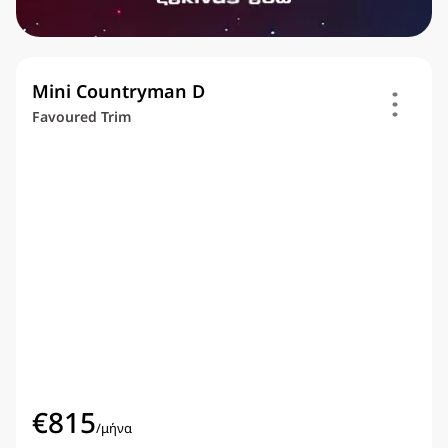
Mini Countryman D
Favoured Trim
€
815
/
μήνα