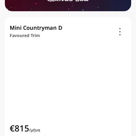
Mini Countryman D
Favoured Trim
€
815
/
μήνα