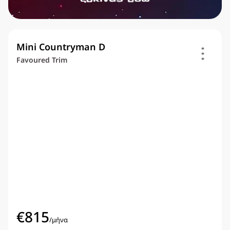
Mini Countryman D
Favoured Trim
€
815
/
μήνα